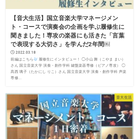
【音大生活】国立音楽大学マネージメン
ト・コースで演奏会の企画を学ぶ履修生に
聞きました！専攻の楽器にも活きた「言葉
で表現する大切さ」を学んだ2年間￼
2022.03.18
前編はこちら
履修生にインタビュー！ ◯小山 舞（こやま まい）
さん 国立音楽大学 演奏・創作学科 鍵盤楽器専修（ピアノ専攻） ◯
髙西 璃子（たかにし りこ）さん 国立音楽大学 演奏・創作学科 声楽
専修...
音大生活