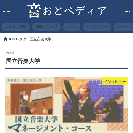
MENU
SEARCH
お役立ち情報
連載シリーズ
コラム
インタビュー
オーケス
HOME
タグ : 国立音楽大学
国立音楽大学
インタビュー