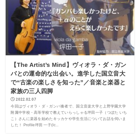
【The Artist’s Mind】ヴィオラ・ダ・ガン
バとの運命的な出会い。進学した国立音大
で“古楽の楽しさを知った”／音楽と楽器と
家族の三人四脚
2022.02.07
今回はヴィオラ・ダ・ガンバ奏者で、国立音楽大学と上野学園大学
附属中学校・高等学校で教えていらっしゃる坪田一子（つぼた いち
こ）さんに楽器を始めたキッカケや学生生活についてお話を伺いま
した！ Profile坪田 一子(Ic...