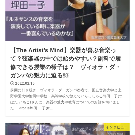
【The Artist’s Mind】楽器が喜ぶ音楽っ
て？弦楽器の中では始めやすい？副科で履
修できる授業の様子は？ ヴィオラ・ダ・
ガンバの魅力に迫る￼
2022.02.15
前回に引き続き、ヴィオラ・ダ・ガンバ奏者で、国立音楽大学と上
野学園大学附属中学校・高等学校で教えていらっしゃる坪田一子(つ
ぼた いちこ)さんに、楽器の魅力や教育についてのお話を伺いまし
た！ Profile坪田 一子(Ic...
インタビュー