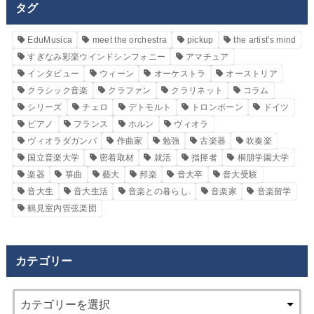
タグ
EduMusica
meet the orchestra
pickup
the artist's mind
すぎなみ彩楽ウインドシンフォニー
アマチュア
インタビュー
ウィーン
オーケストラ
オーストリア
クラシック音楽
クラファン
クラリネット
コラム
シリーズ
チェロ
デトモルト
トロンボーン
ドイツ
ピアノ
フランス
ホルン
ヴィオラ
ヴィオラダガンバ
作曲家
勉強
古楽器
吹奏楽
国立音楽大学
密着取材
就活
指揮者
桐朋学園大学
楽器
箏曲
藝大
邦楽
音大卒
音大受験
音大生
音大生活
音楽との暮らし.
音楽家
音楽留学
鶴見室内管弦楽団
カテゴリー