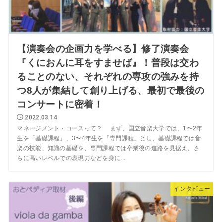
【演奏会の企画力を学べる】修了演奏会
『くにおんに耳をすませば』！普段は交わ
ることのない、それぞれの専攻の強みを持
つ8人が集結して創り上げる、最初で最後の
コンサートに密着！
2022.03.14
マネージメント・コースって？ まず、国立音楽大学では、1〜2年
生を「基礎課程」、3〜4年生を「専門課程」とし、基礎課程では音
楽の技能、知識の基礎を、専門課程では卒業後の進路を見据え、さ
らに高いレベルでの表現力などを身に...
インタビュー