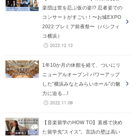
楽団は世を忍ぶ仮の姿!? 忍者姿での
コンサートがすごい！〜お城EXPO
2022 プレミア前夜祭〜（パシフィ
コ横浜）
2022.12.13
1年10か月の休館を経て、ついにリ
ニューアルオープン! パワーアップ
した”横浜みなとみらいホール”の魅
力に迫る…!
2022.11.08
【音楽留学のHOW TO】直感で決め
た留学先”スイス”。言語の壁は高い