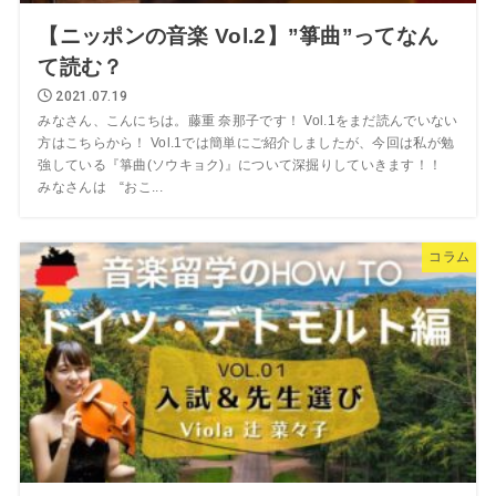
【ニッポンの音楽 Vol.2】”箏曲”ってなん
て読む？
2021.07.19
みなさん、こんにちは。藤重 奈那子です！ Vol.1をまだ読んでいない
方はこちらから！ Vol.1では簡単にご紹介しましたが、今回は私が勉
強している『箏曲(ソウキョク)』について深掘りしていきます！！
みなさんは “おこ...
コラム