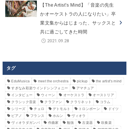
【The Artist’s Mind】「音楽の先生
かオーケストラの人になりたい」卒
業文集からはじまった、サックスと
共に過ごしてきた時間
2021.09.28
タグ
EduMusica
meet the orchestra
pickup
the artist's mind
すぎなみ彩楽ウインドシンフォニー
アマチュア
インタビュー
ウィーン
オーケストラ
オーストリア
クラシック音楽
クラファン
クラリネット
コラム
シリーズ
チェロ
デトモルト
トロンボーン
ドイツ
ピアノ
フランス
ホルン
ヴィオラ
ヴィオラダガンバ
作曲家
勉強
古楽器
吹奏楽