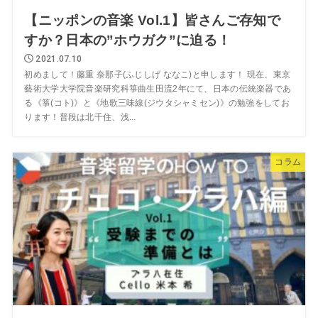
【ニッポンの音楽 Vol.1】皆さんご存知で
すか？日本の”ホウガク”に迫る！
2021.07.10
初めまして！藤重 奈那子(ふじしげ ななこ)と申します！ 現在、東京
藝術大学大学院音楽研究科箏曲生田流2年にて、日本の伝統楽器であ
る《箏(コト)》と《地歌三味線(ジウタシャミセン)》の勉強をしてお
ります！普段は北千住、浅...
コラム