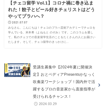
【チェコ留学 Vol.1】コロナ禍に巻き込ま
れた！餃子とビール好きチェリストはどう
やってプラハへ？
2021.07.07
みなさん、こんにちは！チェコのプラハ芸術アカデミーでチェロを
学んでいる、米本希（よねもと のぞみ）です。このコラムを通し
て、私のチェコでの音楽留学生活のことをたくさんの人にお届けい
たします。そして、チェコ留学のきっかけに...
受講生募集中【2024年夏に開催決
定】おとペディアPresentsかなっく
吹奏楽ワークショップ！国内外で活
躍するプロの音楽家から直接指導が
受けられるチャンス！
2024.03.29