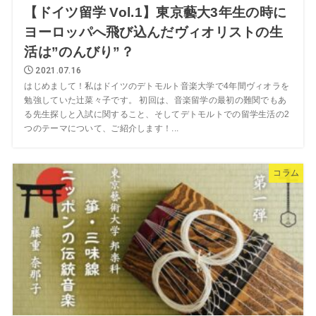
【ドイツ留学 Vol.1】東京藝大3年生の時に
ヨーロッパへ飛び込んだヴィオリストの生
活は”のんびり”？
2021.07.16
はじめまして！私はドイツのデトモルト音楽大学で4年間ヴィオラを
勉強していた辻菜々子です。 初回は、音楽留学の最初の難関でもあ
る先生探しと入試に関すること、そしてデトモルトでの留学生活の2
つのテーマについて、ご紹介します！...
コラム