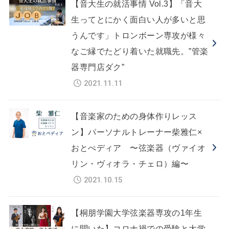
【音大生の就活事情 Vol.3】「音大
生ってとにかく面白い人が多いと思
うんです」トロンボーン専攻が様々
なご縁でたどり着いた就職先。”管楽
器専門店ダク”
2021.11.11
【音楽家のための身体作りレッス
ン】パーソナルトレーナー柴雅仁×
おとぺディア 〜弦楽器（ヴァイオ
リン・ヴィオラ・チェロ）編〜
2021.10.15
【桐朋学園大学弦楽器専攻の1年生
に聞いた】コロナ禍での受験と大学