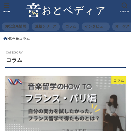
MENU
SEARCH
お役立ち情報
連載シリーズ
コラム
インタビュー
オーケス
HOME
コラム
コラム
コラム