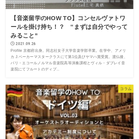
【音楽留学のHOW TO】コンセルヴァトワ
ールを掛け持ち！？ ‟まずは自分でやって
みること”
2021.09.26
Profile 京都府出身。同志社女子大学音楽学部卒業。在学中、アメリ
カ J.ベーカーマスタークラスにて第1位及びヤマハ賞受賞。渡仏後、
パリ・エコールノルマル音楽院高等演奏課程とヴィル・ダブレイ音
楽院にてフルートのディプ...
コラム