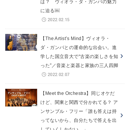
は？ ヴィオラ・ダ・ガンバの魅力
に迫る￼
2022.02.15
【The Artist’s Mind】ヴィオラ・
ダ・ガンバとの運命的な出会い。進
学した国立音大で“古楽の楽しさを知
った”／音楽と楽器と家族の三人四脚
2022.02.07
【Meet the Orchestra】同じオケだ
けど、関東と関西で分かれてる？ ア
ンサンブル・フリー「誰も答えは持
ってないから、自分たちで答えを出
していくしかない。」