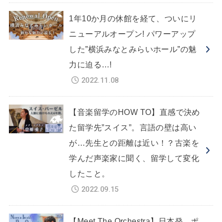
1年10か月の休館を経て、ついにリ
ニューアルオープン! パワーアップ
した”横浜みなとみらいホール”の魅
力に迫る…!
2022.11.08
【音楽留学のHOW TO】直感で決め
た留学先”スイス”。言語の壁は高い
が…先生との距離は近い！？古楽を
学んだ声楽家に聞く、留学して変化
したこと。
2022.09.15
【Meet The Orchestra】日本発、ポ