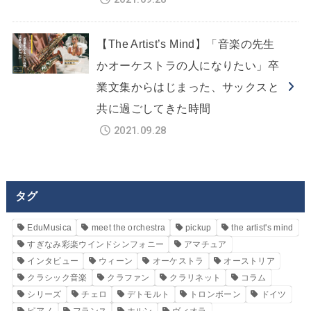
【The Artist’s Mind】「音楽の先生
かオーケストラの人になりたい」卒
業文集からはじまった、サックスと
共に過ごしてきた時間
2021.09.28
タグ
EduMusica
meet the orchestra
pickup
the artist's mind
すぎなみ彩楽ウインドシンフォニー
アマチュア
インタビュー
ウィーン
オーケストラ
オーストリア
クラシック音楽
クラファン
クラリネット
コラム
シリーズ
チェロ
デトモルト
トロンボーン
ドイツ
ピアノ
フランス
ホルン
ヴィオラ