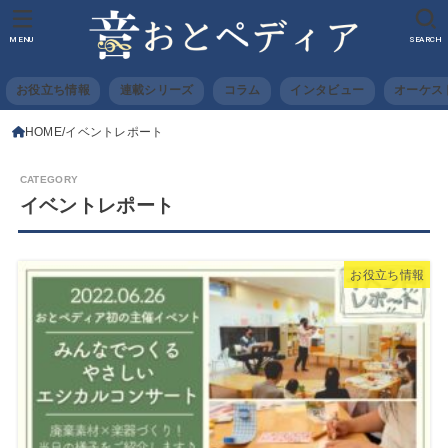
MENU
SEARCH
お役立ち情報
連載シリーズ
コラム
インタビュー
オーケス
HOME
イベントレポート
イベントレポート
お役立ち情報