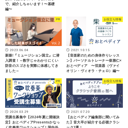
で、紹介しちゃいます！〜基礎
編〜
PR
お役立ち情報
2023.06.04
2021.10.15
新築!『ミュージション国立』に潜
【音楽家のための身体作りレッス
入調査！～数字じゃわかりにくい
ン】パーソナルトレーナー柴雅仁×
防音のスゴさを実際に体感してき
おとぺディア 〜弦楽器（ヴァイ
ました～
オリン・ヴィオラ・チェロ）編〜
PR
お役立ち情報
2024.03.29
2021.07.20
受講生募集中【2024年夏に開催決
【おとペディア編集部に聞いてみ
定】おとペディアPresentsかなっ
た】音大卒が紹介する必聴クラシ
く吹奏楽ワークショップ！国内外
ック3選！