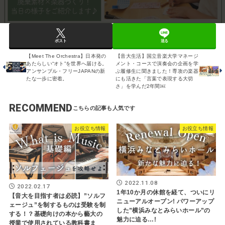
ポスト
送る
【Meet The Orchestra】日本発の
【音大生活】国立音楽大学マネージ
あたらしい“オト”を世界へ届ける。
メント・コースで演奏会の企画を学
アンサンブル・フリーJAPANの新
ぶ履修生に聞きました！専攻の楽器
たな一歩に密着。
にも活きた「言葉で表現する大切
さ」を学んだ2年間￼
RECOMMEND
お役立ち情報
お役立ち情報
2022.11.08
2022.02.17
1年10か月の休館を経て、ついにリ
【音大を目指す者は必読】”ソルフ
ニューアルオープン! パワーアップ
ェージュ”を制するものは受験を制
した”横浜みなとみらいホール”の
する！？基礎向けの本から藝大の
魅力に迫る…!
授業で使用されている教科書ま