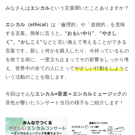
みなさんは
エシカル
という言葉聞いたことありますか？
エシカル（ethical）
は「倫理的」や「道徳的」を意味
する言葉。簡単に言うと
、“おもいやり”
、
“やさし
く”、“かしこく”
などと言い換えて考えることができる
言葉です。新しく何かを購入したり、今持っているもの
を捨てる前に、一度立ち止まってその影響をしっかり考
え、世界中の全ての人にとって
やさしい行動をしよう
と
いう活動のことを指します。
今回はそんな
エシカル×音楽＝エシカルミュージック
の
音色が響いたコンサート当日の様子をご紹介します！