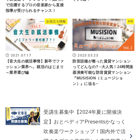
で活躍するプロの音楽家から直接
指導が受けられるチャンス！
お役立ち情報
PR
2021.07.17
2023.03.23
【音大生の就活事情】新卒でファ
防音設備が整った賃貸マンション
ッション業界へ。就活のはじまり
ってどんなの? ~大人気！24時間楽
～業界選び編
器演奏可能な防音賃貸マンション
『MUSISION（ミュージショ
ン）』に迫る~
受講生募集中【2024年夏に開催決
定】おとペディアPresentsかなっく
吹奏楽ワークショップ！国内外で活