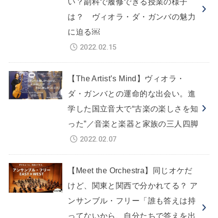
い？副科で履修できる授業の様子
は？ ヴィオラ・ダ・ガンバの魅力
に迫る￼
2022.02.15
【The Artist’s Mind】ヴィオラ・
ダ・ガンバとの運命的な出会い。進
学した国立音大で“古楽の楽しさを知
った”／音楽と楽器と家族の三人四脚
2022.02.07
【Meet the Orchestra】同じオケだ
けど、関東と関西で分かれてる？ ア
ンサンブル・フリー「誰も答えは持
ってないから、自分たちで答えを出