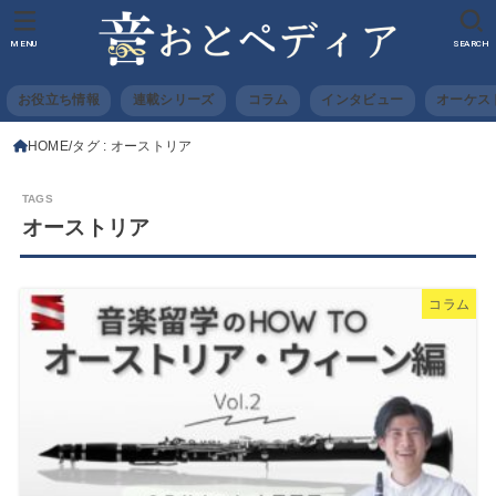
MENU
SEARCH
お役立ち情報
連載シリーズ
コラム
インタビュー
オーケス
HOME
タグ : オーストリア
オーストリア
コラム