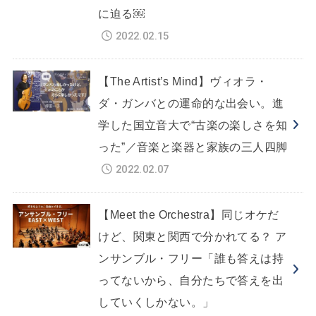
に迫る￼
2022.02.15
【The Artist’s Mind】ヴィオラ・
ダ・ガンバとの運命的な出会い。進
学した国立音大で“古楽の楽しさを知
った”／音楽と楽器と家族の三人四脚
2022.02.07
【Meet the Orchestra】同じオケだ
けど、関東と関西で分かれてる？ ア
ンサンブル・フリー「誰も答えは持
ってないから、自分たちで答えを出
していくしかない。」