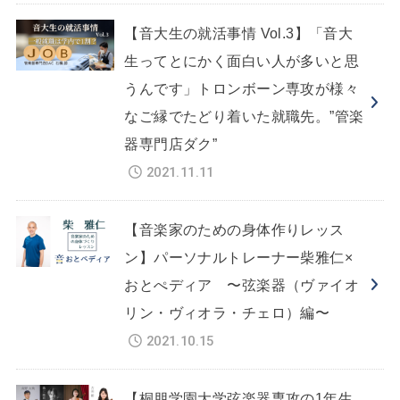
【音大生の就活事情 Vol.3】「音大
生ってとにかく面白い人が多いと思
うんです」トロンボーン専攻が様々
なご縁でたどり着いた就職先。”管楽
器専門店ダク”
2021.11.11
【音楽家のための身体作りレッス
ン】パーソナルトレーナー柴雅仁×
おとぺディア 〜弦楽器（ヴァイオ
リン・ヴィオラ・チェロ）編〜
2021.10.15
【桐朋学園大学弦楽器専攻の1年生