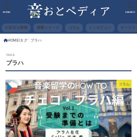
MENU
SEARCH
お役立ち情報
連載シリーズ
コラム
インタビュー
オーケス
HOME
タグ : プラハ
プラハ
コラム