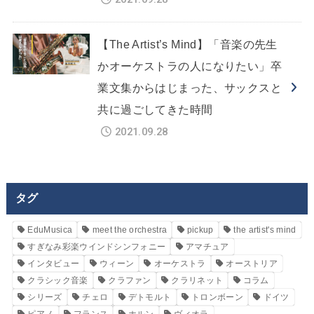
【The Artist’s Mind】「音楽の先生
かオーケストラの人になりたい」卒
業文集からはじまった、サックスと
共に過ごしてきた時間
2021.09.28
タグ
EduMusica
meet the orchestra
pickup
the artist's mind
すぎなみ彩楽ウインドシンフォニー
アマチュア
インタビュー
ウィーン
オーケストラ
オーストリア
クラシック音楽
クラファン
クラリネット
コラム
シリーズ
チェロ
デトモルト
トロンボーン
ドイツ
ピアノ
フランス
ホルン
ヴィオラ