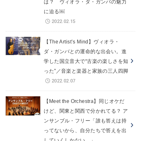
は？ ヴィオラ・ダ・ガンバの魅力
に迫る￼
2022.02.15
【The Artist’s Mind】ヴィオラ・
ダ・ガンバとの運命的な出会い。進
学した国立音大で“古楽の楽しさを知
った”／音楽と楽器と家族の三人四脚
2022.02.07
【Meet the Orchestra】同じオケだ
けど、関東と関西で分かれてる？ ア
ンサンブル・フリー「誰も答えは持
ってないから、自分たちで答えを出
していくしかない。」