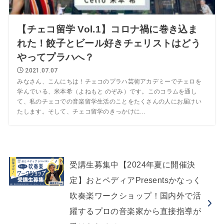
【チェコ留学 Vol.1】コロナ禍に巻き込ま
れた！餃子とビール好きチェリストはどう
やってプラハへ？
2021.07.07
みなさん、こんにちは！チェコのプラハ芸術アカデミーでチェロを
学んでいる、米本希（よねもと のぞみ）です。このコラムを通し
て、私のチェコでの音楽留学生活のことをたくさんの人にお届けい
たします。そして、チェコ留学のきっかけに...
受講生募集中【2024年夏に開催決
定】おとペディアPresentsかなっく
吹奏楽ワークショップ！国内外で活
躍するプロの音楽家から直接指導が