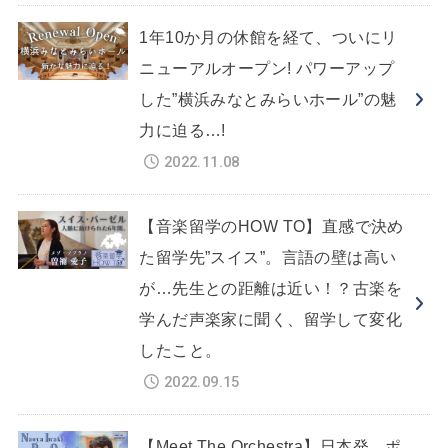
1年10か月の休館を経て、ついにリ
ニューアルオープン! パワーアップ
した”横浜みなとみらいホール”の魅
力に迫る…!
2022.11.08
【音楽留学のHOW TO】直感で決め
た留学先”スイス”。言語の壁は高い
が…先生との距離は近い！？古楽を
学んだ声楽家に聞く、留学して変化
したこと。
2022.09.15
【Meet The Orchestra】日本発、ポ