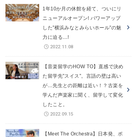
1年10か月の休館を経て、ついにリ
ニューアルオープン! パワーアップ
した”横浜みなとみらいホール”の魅
力に迫る…!
2022.11.08
【音楽留学のHOW TO】直感で決め
た留学先”スイス”。言語の壁は高い
が…先生との距離は近い！？古楽を
学んだ声楽家に聞く、留学して変化
したこと。
2022.09.15
【Meet The Orchestra】日本発、ポ