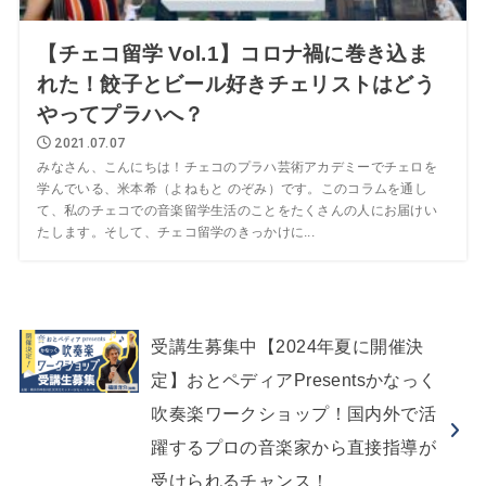
【チェコ留学 Vol.1】コロナ禍に巻き込ま
れた！餃子とビール好きチェリストはどう
やってプラハへ？
2021.07.07
みなさん、こんにちは！チェコのプラハ芸術アカデミーでチェロを
学んでいる、米本希（よねもと のぞみ）です。このコラムを通し
て、私のチェコでの音楽留学生活のことをたくさんの人にお届けい
たします。そして、チェコ留学のきっかけに...
受講生募集中【2024年夏に開催決
定】おとペディアPresentsかなっく
吹奏楽ワークショップ！国内外で活
躍するプロの音楽家から直接指導が
受けられるチャンス！