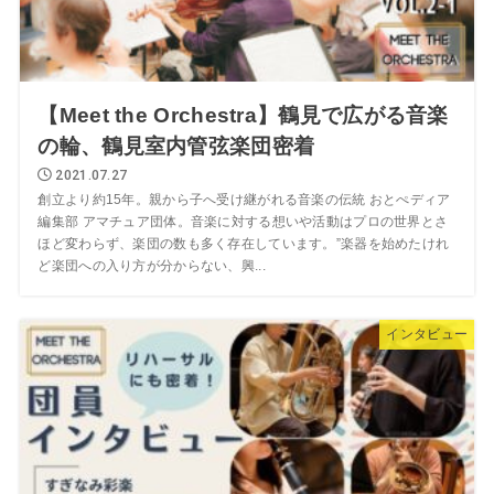
【Meet the Orchestra】鶴見で広がる音楽
の輪、鶴見室内管弦楽団密着
2021.07.27
創立より約15年。親から子へ受け継がれる音楽の伝統 おとぺディア
編集部 アマチュア団体。音楽に対する想いや活動はプロの世界とさ
ほど変わらず、楽団の数も多く存在しています。”楽器を始めたけれ
ど楽団への入り方が分からない、興...
インタビュー