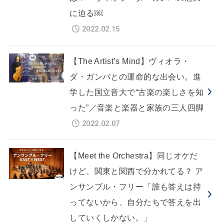
に迫る￼
2022.02.15
【The Artist’s Mind】ヴィオラ・
ダ・ガンバとの運命的な出会い。進
学した国立音大で“古楽の楽しさを知
った”／音楽と楽器と家族の三人四脚
2022.02.07
【Meet the Orchestra】同じオケだ
けど、関東と関西で分かれてる？ ア
ンサンブル・フリー「誰も答えは持
ってないから、自分たちで答えを出
していくしかない。」