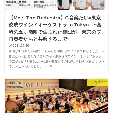
【Meet The Orchestra】G音楽たい×東京
佼成ウインドオーケストラ in Tokyo ~宮
崎の五ヶ瀬町で生まれた楽団が、東京のプ
ロ奏者たちと共演するまで~
2021.09.30
今回は“G音楽たい結成 10周年記念巡回公演”に密着取材しました！G
音楽たいとはどんな楽団なのか？東京佼成ウインドオーケストラと
の繋がりは？G音楽たい結成～現在までの軌跡と今回の演奏会につい
て、お話を伺いました。 ーーそ...
インタビュー