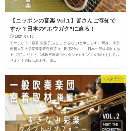
【ニッポンの音楽 Vol.1】皆さんご存知で
すか？日本の”ホウガク”に迫る！
2021.07.10
初めまして！藤重 奈那子(ふじしげ ななこ)と申します！ 現在、東京
藝術大学大学院音楽研究科箏曲生田流2年にて、日本の伝統楽器であ
る《箏(コト)》と《地歌三味線(ジウタシャミセン)》の勉強をしてお
ります！普段は北千住、浅...
インタビュー