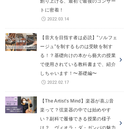
創り上げる、最初で最後のコンサー
トに密着！
2022.03.14
【音大を目指す者は必読】”ソルフェ
ージュ”を制するものは受験を制す
る！？基礎向けの本から藝大の授業
で使用されている教科書まで、紹介
しちゃいます！〜基礎編〜
2022.02.17
【The Artist’s Mind】楽器が喜ぶ音
楽って？弦楽器の中では始めやす
い？副科で履修できる授業の様子
は？ ヴィオラ・ダ・ガンバの魅力