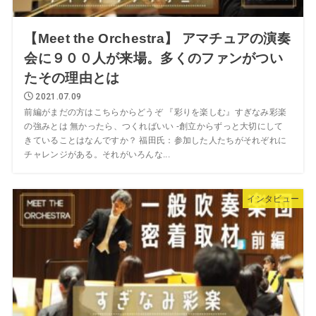
【Meet the Orchestra】 アマチュアの演奏
会に９００人が来場。多くのファンがつい
たその理由とは
2021.07.09
前編がまだの方はこちらからどうぞ 『彩りを楽しむ』すぎなみ彩楽
の強みとは 無かったら、つくればいい -創立からずっと大切にして
きていることはなんですか？ 福田氏：参加した人たちがそれぞれに
チャレンジがある。それがいろんな...
インタビュー