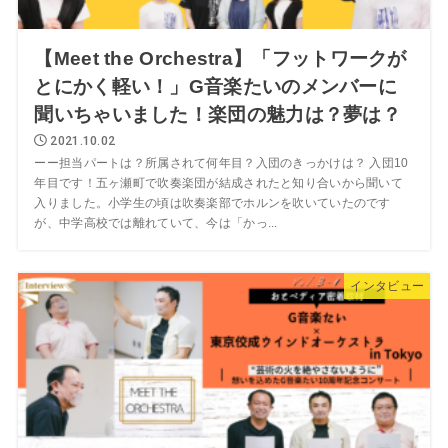
【Meet the Orchestra】「フットワークが
とにかく軽い！」G音楽たいのメンバーに
聞いちゃいました！楽団の魅力は？夢は？
2021.10.02
ーー担当パートは？所属されて何年目？入団のきっかけは？ 入団10
年目です！五ヶ瀬町で吹奏楽団が結成されたと知り合いから聞いて
入りました。小学生の頃は吹奏楽部でホルンを吹いていたのです
が、中学高校では離れていて、今は「かっ...
インタビュー