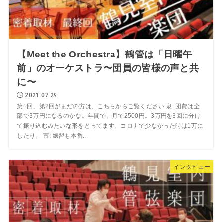
【Meet the Orchestra】鶴管は「日曜午
前」のオーケストラ〜団員の皆様の声と共
に〜
2021.07.29
第1回、第2回がまだの方は、こちらからご覧ください 泉: 団費は全
部で3万円になるのかな。年間で。月で2500円。3万円を3回に分け
て振り込むみたいな形をとってます。コロナで少なかった時は1万に
したり。 富: 練習も本番...
インタビュー