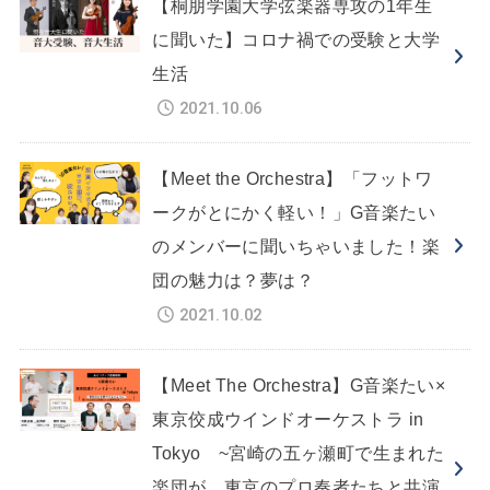
【桐朋学園大学弦楽器専攻の1年生
に聞いた】コロナ禍での受験と大学
生活
2021.10.06
【Meet the Orchestra】「フットワ
ークがとにかく軽い！」G音楽たい
のメンバーに聞いちゃいました！楽
団の魅力は？夢は？
2021.10.02
【Meet The Orchestra】G音楽たい×
東京佼成ウインドオーケストラ in
Tokyo ~宮崎の五ヶ瀬町で生まれた
楽団が、東京のプロ奏者たちと共演