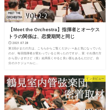
【Meet the Orchestra】指揮者とオーケス
トラの関係は、恋愛期間と同じ
2021.07.28
第1回がまだの方は、こちらからご覧ください ーあと気になっていた
のが、毎回指揮者が変わっていると伺ったのですが… 富: それ僕の方
から言いますけど（笑）結局長くやると良い面もあるんだけど、自
分のスケジュールに...
インタビュー