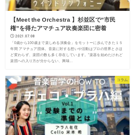
【Meet the Orchestra 】杉並区で”市民
権”を得たアマチュア吹奏楽団に密着
2021.07.08
「0歳から100歳まで楽しめる演奏会」をモットーに歩んできた１５
年間 アマチュア団体。音楽に対する想いや活動はプロの世界とさほ
ど変わらず、楽団の数も多く存在しています。”楽器を始めたけれど
楽団への入り方が分からない、興味...
コラム