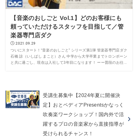
【音楽のおしごと Vol.1】どのお客様にも
頼っていただけるスタッフを目指して／管
楽器専門店ダク
2021.09.29
ついにスタート！“音楽のおしごと” シリーズ第1弾 管楽器専門店ダク
石橋 諒（いしばし まこと）さん 中学から大学卒業までトロンボーン
と共に過ごし、現在は入社して3年目になります！ ーー普段のお仕...
受講生募集中【2024年夏に開催決
定】おとペディアPresentsかなっく
吹奏楽ワークショップ！国内外で活
躍するプロの音楽家から直接指導が
受けられるチャンス！