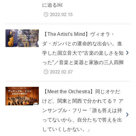
に迫る￼
2022.02.15
【The Artist’s Mind】ヴィオラ・
ダ・ガンバとの運命的な出会い。進
学した国立音大で“古楽の楽しさを知
った”／音楽と楽器と家族の三人四脚
2022.02.07
【Meet the Orchestra】同じオケだ
けど、関東と関西で分かれてる？ ア
ンサンブル・フリー「誰も答えは持
ってないから、自分たちで答えを出
していくしかない。」