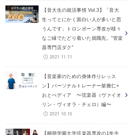
【音大生の就活事情 Vol.3】「音大
生ってとにかく面白い人が多いと思
うんです」トロンボーン専攻が様々
なご縁でたどり着いた就職先。”管楽
器専門店ダク”
2021.11.11
【音楽家のための身体作りレッス
ン】パーソナルトレーナー柴雅仁×
おとぺディア 〜弦楽器（ヴァイオ
リン・ヴィオラ・チェロ）編〜
2021.10.15
【桐朋学園大学弦楽器専攻の1年生