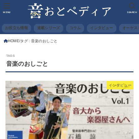
MENU
SEARCH
お役立ち情報
連載シリーズ
コラム
インタビュー
オーケス
HOME
タグ : 音楽のおしごと
音楽のおしごと
インタビュー