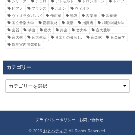
シリーズ
チェロ
デトモルト
トロンボーン
ドイツ
ピアノ
フランス
ホルン
ヴィオラ
ヴィオラダガンバ
作曲家
勉強
古楽器
吹奏楽
国立音楽大学
密着取材
就活
指揮者
桐朋学園大学
楽器
箏曲
藝大
邦楽
音大卒
音大受験
音大生
音大生活
音楽との暮らし.
音楽家
音楽留学
鶴見室内管弦楽団
カテゴリー
プライバシーポリシー
お問い合わせ
© 2026
おとペディア
All Rights Reserved.