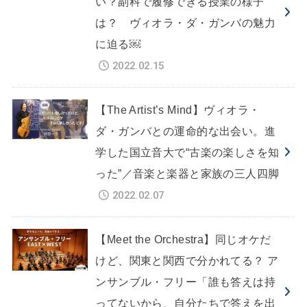
い？副科で履修できる授業の様子
は？ ヴィオラ・ダ・ガンバの魅力
に迫る￼
2022.02.15
【The Artist’s Mind】ヴィオラ・
ダ・ガンバとの運命的な出会い。進
学した国立音大で“古楽の楽しさを知
った”／音楽と楽器と家族の三人四脚
2022.02.07
【Meet the Orchestra】同じオケだ
けど、関東と関西で分かれてる？ ア
ンサンブル・フリー「誰も答えは持
ってないから、自分たちで答えを出