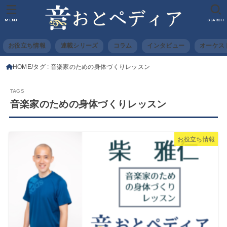
MENU
SEARCH
お役立ち情報
連載シリーズ
コラム
インタビュー
オーケス
HOME
タグ : 音楽家のための身体づくりレッスン
音楽家のための身体づくりレッスン
お役立ち情報