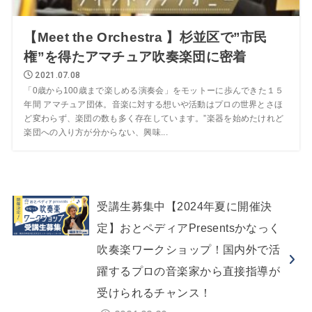
【Meet the Orchestra 】杉並区で”市民
権”を得たアマチュア吹奏楽団に密着
2021.07.08
「0歳から100歳まで楽しめる演奏会」をモットーに歩んできた１５
年間 アマチュア団体。音楽に対する想いや活動はプロの世界とさほ
ど変わらず、楽団の数も多く存在しています。”楽器を始めたけれど
楽団への入り方が分からない、興味...
受講生募集中【2024年夏に開催決
定】おとペディアPresentsかなっく
吹奏楽ワークショップ！国内外で活
躍するプロの音楽家から直接指導が
受けられるチャンス！