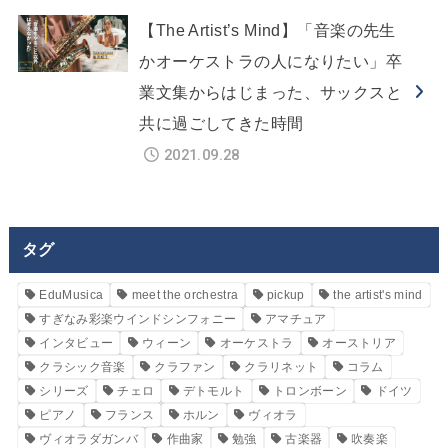
【The Artist’s Mind】「音楽の先生
かオーケストラの人になりたい」卒
業文集からはじまった、サックスと
共に過ごしてきた時間
2021.09.28
タグ
EduMusica
meet the orchestra
pickup
the artist's mind
すぎなみ彩楽ウインドシンフォニー
アマチュア
インタビュー
ウィーン
オーケストラ
オーストリア
クラシック音楽
クラファン
クラリネット
コラム
シリーズ
チェロ
デトモルト
トロンボーン
ドイツ
ピアノ
フランス
ホルン
ヴィオラ
ヴィオラダガンバ
作曲家
勉強
古楽器
吹奏楽