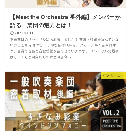
【Meet the Orchestra 番外編】メンバーが
語る、楽団の魅力とは！
2021.07.11
本番前日のリハーサルにお邪魔しました！ 前編・後編を読んでいな
い方はこちら まずは、丁寧な音作りから。 スケールを１音８拍ず
つ、全員で音色と音程感覚を合わせていきます。 リハーサルの最初
はじっくりと自分たちの音と向き合い...
インタビュー