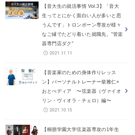
【音大生の就活事情 Vol.3】「音大
生ってとにかく面白い人が多いと思
うんです」トロンボーン専攻が様々
なご縁でたどり着いた就職先。”管楽
器専門店ダク”
2021.11.11
【音楽家のための身体作りレッス
ン】パーソナルトレーナー柴雅仁×
おとぺディア 〜弦楽器（ヴァイオ
リン・ヴィオラ・チェロ）編〜
2021.10.15
【桐朋学園大学弦楽器専攻の1年生