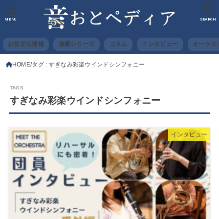
MENU
SEARCH
お役立ち情報
連載シリーズ
コラム
インタビュー
オーケス
HOME
タグ : すぎなみ彩楽ウインドシンフォニー
すぎなみ彩楽ウインドシンフォニー
インタビュー