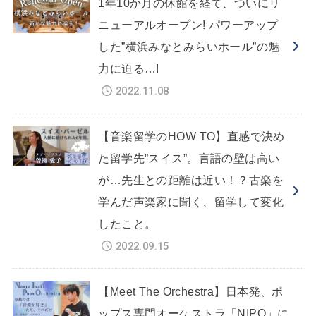
1年10か月の休館を経て、ついにリ
ニューアルオープン! パワーアップ
した”横浜みなとみらいホール”の魅
力に迫る…!
2022.11.08
【音楽留学のHOW TO】直感で決め
た留学先”スイス”。言語の壁は高い
が…先生との距離は近い！？古楽を
学んだ声楽家に聞く、留学して変化
したこと。
2022.09.15
【Meet The Orchestra】日本発、ポ
ップス専門オーケストラ「NIPO」に