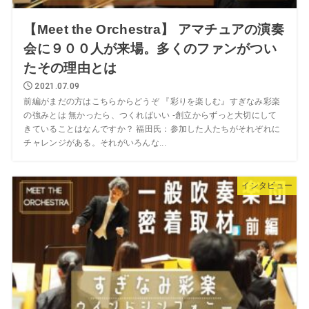
【Meet the Orchestra】 アマチュアの演奏
会に９００人が来場。多くのファンがつい
たその理由とは
2021.07.09
前編がまだの方はこちらからどうぞ 『彩りを楽しむ』すぎなみ彩楽
の強みとは 無かったら、つくればいい -創立からずっと大切にして
きていることはなんですか？ 福田氏：参加した人たちがそれぞれに
チャレンジがある。それがいろんな...
インタビュー