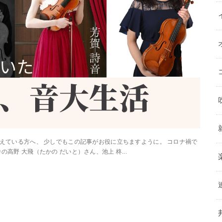
方へ、 少しでもこの記事がお役に立ちますように。 コロナ禍で
野 大飛（たかの だいと）さん、池上 柊...