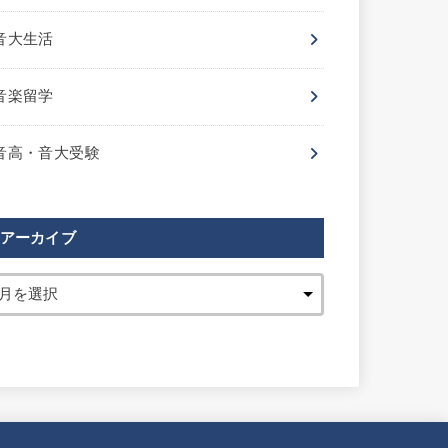
音大生活
音楽留学
音高・音大受験
アーカイブ