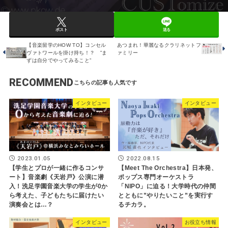
ポスト
送る
【音楽留学のHOW TO】コンセル
あつまれ！華麗なるクラリネットフ
ヴァトワールを掛け持ち！？ ‟ま
ァミリー
ずは自分でやってみること”
RECOMMEND
インタビュー
インタビュー
2023.01.05
2022.08.15
【学生とプロが一緒に作るコンサ
【Meet The Orchestra】日本発、
ート】音楽劇《天岩戸》公演に潜
ポップス専門オーケストラ
入！洗足学園音楽大学の学生が0か
「NIPO」に迫る！大学時代の仲間
ら考えた、子どもたちに届けたい
とともに”やりたいこと”を実行す
演奏会とは…？
るチカラ。
インタビュー
お役立ち情報