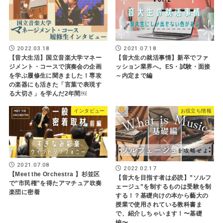
2022.03.18
2021.07.18
【音大生活】国立音楽大学マネー
【音大生の就活事情】新卒でファ
ジメント・コースで演奏会の企画
ッション業界へ。ES・試験・面接
を学ぶ履修生に聞きました！専攻
～内定まで編
の楽器にも活きた「言葉で表現す
る大切さ」を学んだ2年間￼
インタビュー
お役立ち情報
2021.07.08
2022.02.17
【Meet the Orchestra 】杉並区
【音大を目指す者は必読】”ソルフ
で”市民権”を得たアマチュア吹奏
ェージュ”を制するものは受験を制
楽団に密着
する！？基礎向けの本から藝大の
授業で使用されている教科書ま
で、紹介しちゃいます！〜基礎
編〜