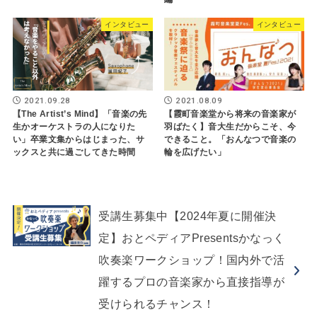
インタビュー
インタビュー
2021.09.28
2021.08.09
【The Artist’s Mind】「音楽の先
【霞町音楽堂から将来の音楽家が
生かオーケストラの人になりた
羽ばたく】音大生だからこそ、今
い」卒業文集からはじまった、サ
できること。「おんなつで音楽の
ックスと共に過ごしてきた時間
輪を広げたい」
受講生募集中【2024年夏に開催決
定】おとペディアPresentsかなっく
吹奏楽ワークショップ！国内外で活
躍するプロの音楽家から直接指導が
受けられるチャンス！