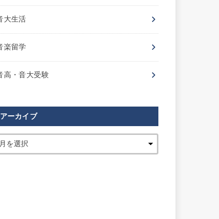
音大生活
音楽留学
音高・音大受験
アーカイブ