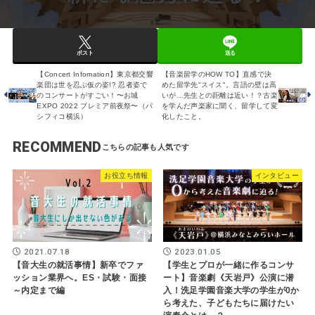
ポスト
送る
【Concert Infomation】東京都交響
【音楽留学のHOW TO】直感で決
楽団は世を忍ぶ仮の姿!? 忍者姿で
めた留学先"スイス"。言語の壁は高
のコンサートがすごい！〜お城
いが…先生との距離は近い！？古楽
EXPO 2022 プレミア前夜祭〜（パ
を学んだ声楽家に聞く、留学して変
シフィコ横浜）
化したこと。
RECOMMEND
お役立ち情報
インタビュー
2021.07.18
2023.01.05
【音大生の就活事情】新卒でファ
【学生とプロが一緒に作るコンサ
ッション業界へ。ES・試験・面接
ート】音楽劇《天岩戸》公演に潜
～内定まで編
入！洗足学園音楽大学の学生が0か
ら考えた、子どもたちに届けたい