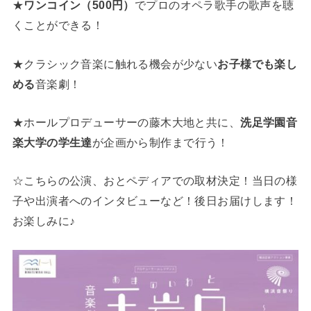
★
ワンコイン（500円）
でプロのオペラ歌手の歌声を聴
くことができる！
★クラシック音楽に触れる機会が少ない
お子様でも楽し
める
音楽劇！
★ホールプロデューサーの藤木大地と共に、
洗足学園音
楽大学の学生達
が企画から制作まで行う！
☆こちらの公演、おとペディアでの取材決定！当日の様
子や出演者へのインタビューなど！後日お届けします！
お楽しみに♪