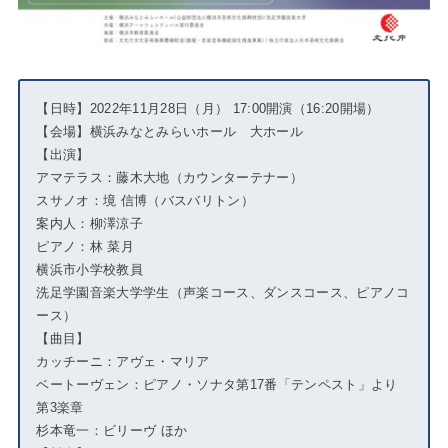
【日時】2022年11月28日（月） 17:00開演（16:20開場）
【会場】横浜みなとみらいホール 大ホール
【出演】
アマテラス：藤木大地（カウンターテナー）
スサノオ：境 信博（バスバリトン）
案内人：柳澤涼子
ピアノ：林 菜月
横浜市小学校教員
洗足学園音楽大学学生（声楽コース、ダンスコース、ピアノコ
ース）
【曲目】
カッチーニ：アヴェ・マリア
ベートーヴェン：ピアノ・ソナタ第17番「テンペスト」より
第3楽章
杉本竜一：ビリーヴ ほか