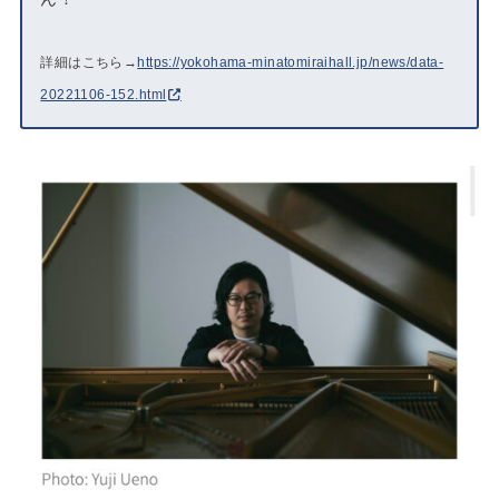
詳細はこちら→
https://yokohama-minatomiraihall.jp/news/data-
20221106-152.html