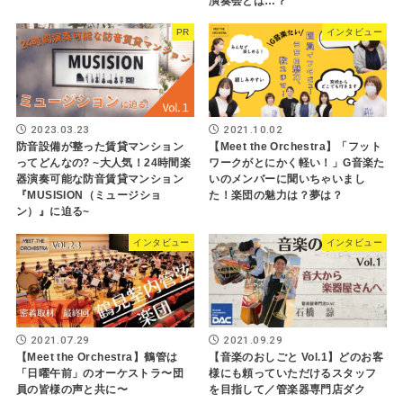
演奏会とは…？
PR
インタビュー
2023.03.23
2021.10.02
防音設備が整った賃貸マンション
【Meet the Orchestra】「フット
ってどんなの? ~大人気！24時間楽
ワークがとにかく軽い！」G音楽た
器演奏可能な防音賃貸マンション
いのメンバーに聞いちゃいまし
『MUSISION（ミュージショ
た！楽団の魅力は？夢は？
ン）』に迫る~
インタビュー
インタビュー
2021.07.29
2021.09.29
【Meet the Orchestra】鶴管は
【音楽のおしごと Vol.1】どのお客
「日曜午前」のオーケストラ〜団
様にも頼っていただけるスタッフ
員の皆様の声と共に〜
を目指して／管楽器専門店ダク