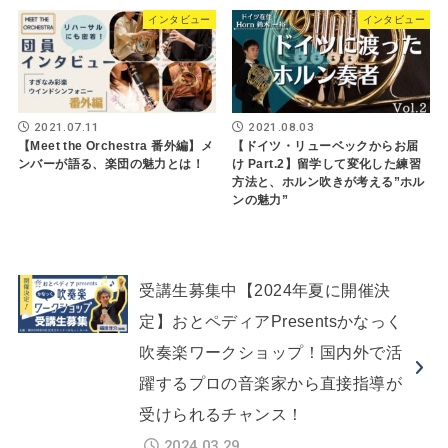
インタビュー
インタビュー
2021.07.11
2021.08.03
【Meet the Orchestra 番外編】メ
【ドイツ・リューベックからお届
ンバーが語る、楽団の魅力とは！
け Part.2】留学して変化した練習
方法と、ホルン吹きが考える”ホル
ンの魅力”
受講生募集中【2024年夏に開催決
定】おとペディアPresentsかなっく
吹奏楽ワークショップ！国内外で活
躍するプロの音楽家から直接指導が
受けられるチャンス！
2024.03.29