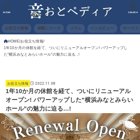
MENU
SEARCH
お役立ち情報
連載シリーズ
コラム
インタビュー
オーケス
HOME
お役立ち情報
1年10か月の休館を経て、ついにリニューアルオープン! パワーアップし
た"横浜みなとみらいホール"の魅力に迫る...!
2022.11.08
お役立ち情報
1年10か月の休館を経て、ついにリニューアル
オープン! パワーアップした”横浜みなとみらい
ホール”の魅力に迫る…!