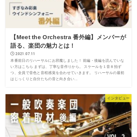
【Meet the Orchestra 番外編】メンバーが
語る、楽団の魅力とは！
2021.07.11
本番前日のリハーサルにお邪魔しました！ 前編・後編を読んでいな
い方はこちら まずは、丁寧な音作りから。 スケールを１音８拍ず
つ、全員で音色と音程感覚を合わせていきます。 リハーサルの最初
はじっくりと自分たちの音と向き合い...
インタビュー