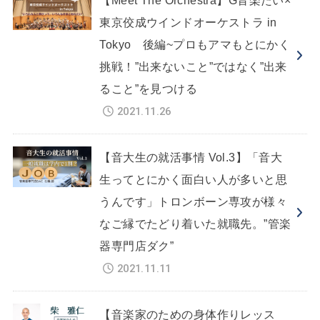
【Meet The Orchestra】G音楽たい×
東京佼成ウインドオーケストラ in
Tokyo 後編~プロもアマもとにかく
挑戦！”出来ないこと”ではなく”出来
ること”を見つける
2021.11.26
【音大生の就活事情 Vol.3】「音大
生ってとにかく面白い人が多いと思
うんです」トロンボーン専攻が様々
なご縁でたどり着いた就職先。”管楽
器専門店ダク”
2021.11.11
【音楽家のための身体作りレッス