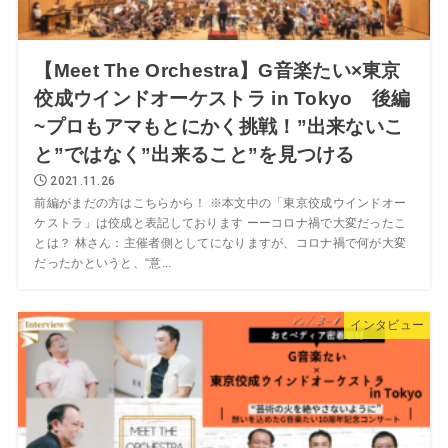
【Meet The Orchestra】G音楽たい×東京
佼成ウインドオーケストラ in Tokyo 後編
~プロもアマもとにかく挑戦！”出来ないこ
と”ではなく”出来ること”を見つける
2021.11.26
前編がまだの方はこちらから！ ※本文中の「東京佼成ウインドオー
ケストラ」は佼成と表記しております ーーコロナ禍で大変だったこ
とは？ 林さん：主催者側としてになりますが、コロナ禍で何が大変
だったかというと、“意...
インタビュー