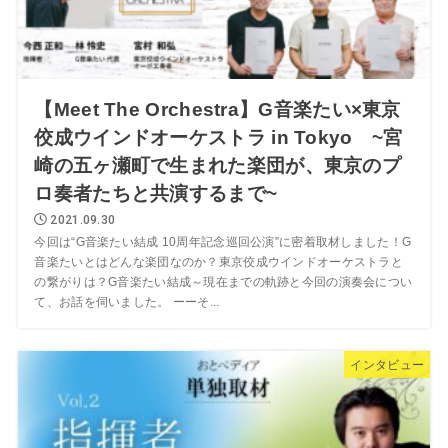
【Meet The Orchestra】G音楽たい×東京
佼成ウインドオーケストラ in Tokyo ~宮
崎の五ヶ瀬町で生まれた楽団が、東京のプ
ロ奏者たちと共演するまで~
2021.09.30
今回は“G音楽たい結成 10周年記念巡回公演”に密着取材しました！G
音楽たいとはどんな楽団なのか？東京佼成ウインドオーケストラと
の繋がりは？G音楽たい結成～現在までの軌跡と今回の演奏会につい
て、お話を伺いました。 ーーそ...
インタビュー