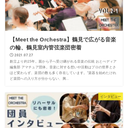
【Meet the Orchestra】鶴見で広がる音楽
の輪、鶴見室内管弦楽団密着
2021.07.27
創立より約15年。親から子へ受け継がれる音楽の伝統 おとぺディア
編集部 アマチュア団体。音楽に対する想いや活動はプロの世界とさ
ほど変わらず、楽団の数も多く存在しています。”楽器を始めたけれ
ど楽団への入り方が分からない、興...
インタビュー