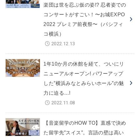
楽団は世を忍ぶ仮の姿!? 忍者姿での
コンサートがすごい！〜お城EXPO
2022 プレミア前夜祭〜（パシフィ
コ横浜）
2022.12.13
1年10か月の休館を経て、ついにリ
ニューアルオープン! パワーアップ
した”横浜みなとみらいホール”の魅
力に迫る…!
2022.11.08
【音楽留学のHOW TO】直感で決め
た留学先”スイス”。言語の壁は高い