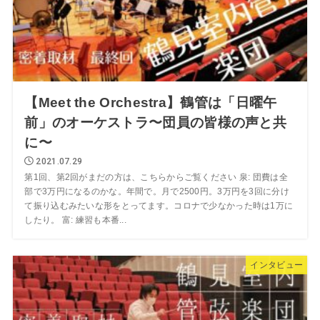
【Meet the Orchestra】鶴管は「日曜午
前」のオーケストラ〜団員の皆様の声と共
に〜
2021.07.29
第1回、第2回がまだの方は、こちらからご覧ください 泉: 団費は全
部で3万円になるのかな。年間で。月で2500円。3万円を3回に分け
て振り込むみたいな形をとってます。コロナで少なかった時は1万に
したり。 富: 練習も本番...
インタビュー