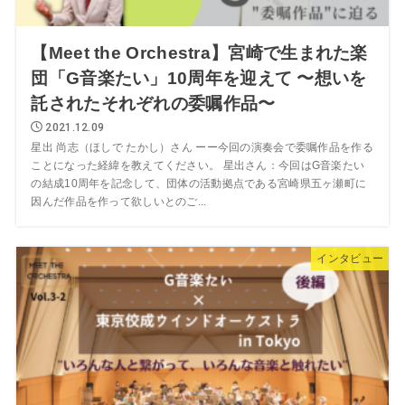
【Meet the Orchestra】宮崎で生まれた楽
団「G音楽たい」10周年を迎えて 〜想いを
託されたそれぞれの委嘱作品〜
2021.12.09
星出 尚志（ほしで たかし）さん ーー今回の演奏会で委嘱作品を作る
ことになった経緯を教えてください。 星出さん：今回はG音楽たい
の結成10周年を記念して、団体の活動拠点である宮崎県五ヶ瀬町に
因んだ作品を作って欲しいとのご...
インタビュー