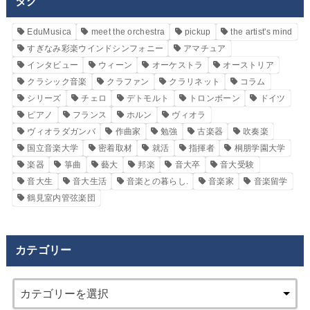
タグ
EduMusica
meet the orchestra
pickup
the artist's mind
すぎなみ彩楽ウインドシンフォニー
アマチュア
インタビュー
ウィーン
オーケストラ
オーストリア
クラシック音楽
クラファン
クラリネット
コラム
シリーズ
チェロ
デトモルト
トロンボーン
ドイツ
ピアノ
フランス
ホルン
ヴィオラ
ヴィオラダガンバ
作曲家
勉強
古楽器
吹奏楽
国立音楽大学
密着取材
就活
指揮者
桐朋学園大学
楽器
箏曲
藝大
邦楽
音大卒
音大受験
音大生
音大生活
音楽との暮らし.
音楽家
音楽留学
鶴見室内管弦楽団
カテゴリー