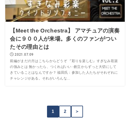
【Meet the Orchestra】 アマチュアの演奏
会に９００人が来場。多くのファンがつい
たその理由とは
2021.07.09
前編がまだの方はこちらからどうぞ 『彩りを楽しむ』すぎなみ彩楽
の強みとは 無かったら、つくればいい -創立からずっと大切にして
きていることはなんですか？ 福田氏：参加した人たちがそれぞれに
チャレンジがある。それがいろんな...
1
2
＞