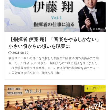
【指揮者 伊藤 翔】「音楽をやるしかない」
小さい頃からの想いを現実に
2021.08.30
以前リハーサルの様子を取材した鶴見室内管弦楽団の演奏会にて出
会った、指揮者 伊藤 翔さん。今回はそのご縁でお話を伺いました。
桐朋学園大学指揮科卒業。ローム音楽財団の奨学金を得てウィー
ン国立音楽大学へ留学。指揮を秋山和...
インタビュー