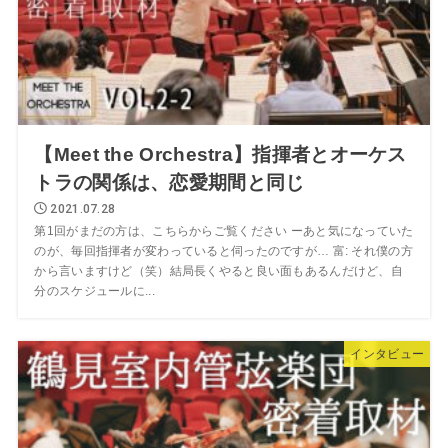
【Meet the Orchestra】指揮者とオーケス
トラの関係は、恋愛期間と同じ
2021.07.28
第1回がまだの方は、こちらからご覧ください ーあと気になっていた
のが、毎回指揮者が変わっていると伺ったのですが… 富: それ僕の方
から言いますけど（笑）結局長くやると良い面もあるんだけど、自
分のスケジュールに...
インタビュー