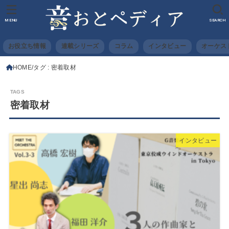
MENU
SEARCH
お役立ち情報
連載シリーズ
コラム
インタビュー
オーケス
HOME
タグ : 密着取材
密着取材
インタビュー