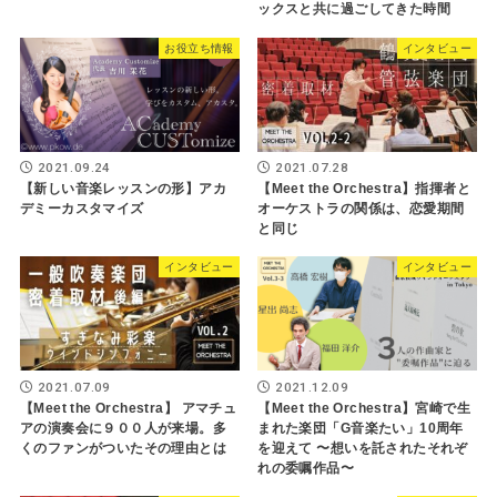
ックスと共に過ごしてきた時間
お役立ち情報
インタビュー
2021.09.24
2021.07.28
【新しい音楽レッスンの形】アカ
【Meet the Orchestra】指揮者と
デミーカスタマイズ
オーケストラの関係は、恋愛期間
と同じ
インタビュー
インタビュー
2021.07.09
2021.12.09
【Meet the Orchestra】 アマチュ
【Meet the Orchestra】宮崎で生
アの演奏会に９００人が来場。多
まれた楽団「G音楽たい」10周年
くのファンがついたその理由とは
を迎えて 〜想いを託されたそれぞ
れの委嘱作品〜