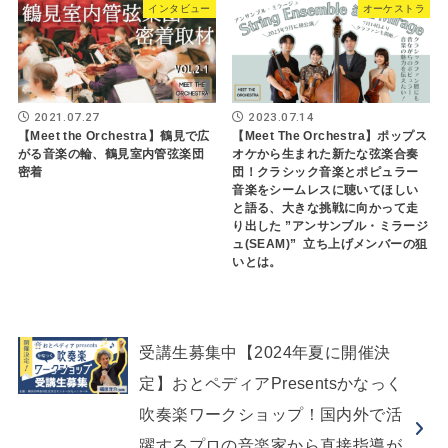
インタビュー
オーケストラ
2021.07.27
2023.07.14
【Meet the Orchestra】鶴見で広
【Meet The Orchestra】ポップス
がる音楽の輪、鶴見室内管弦楽団
オケから生まれた新たな弦楽合奏
密着
団！クラシック音楽とポピュラー
音楽をシームレスに聴いてほしい
と語る、大きな挑戦に向かって走
り出した ”アンサンブル・ミラージ
ュ(SEAM)” 立ち上げメンバーの狙
いとは。
受講生募集中【2024年夏に開催決
定】おとペディアPresentsかなっく
吹奏楽ワークショップ！国内外で活
躍するプロの音楽家から直接指導が