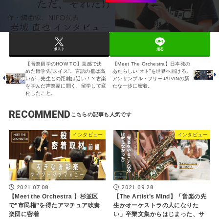
ポスト
送る
【音楽留学のHOW TO】直感で決
【Meet The Orchestra】日本発の
めた留学先"スイス"。言語の壁は高
あたらしい“オト”を世界へ届ける。
いが…先生との距離は近い！？古楽
アンサンブル・フリーJAPANの新
を学んだ声楽家に聞く、留学して変
たな一歩に密着。
化したこと。
RECOMMEND
インタビュー
インタビュー
2021.07.08
2021.09.28
【Meet the Orchestra 】杉並区
【The Artist’s Mind】「音楽の先
で”市民権”を得たアマチュア吹奏
生かオーケストラの人になりた
楽団に密着
い」卒業文集からはじまった、サ