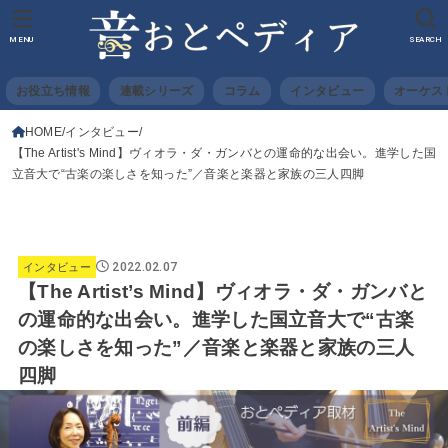
MENU
SEARCH
お役立ち情報
連載シリーズ
コラム
インタビュー
オーケス
HOME
インタビュー
【The Artist's Mind】ヴィオラ・ダ・ガンバとの運命的な出会い。進学した国
立音大で“古楽の楽しさを知った”／音楽と楽器と家族の三人四脚
2022.02.07
インタビュー
【The Artist’s Mind】ヴィオラ・ダ・ガンバと
の運命的な出会い。進学した国立音大で“古楽
の楽しさを知った”／音楽と楽器と家族の三人
四脚