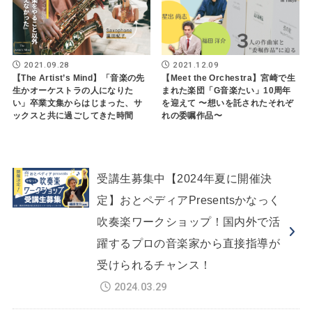
2021.09.28
2021.12.09
【The Artist’s Mind】「音楽の先
【Meet the Orchestra】宮崎で生
生かオーケストラの人になりた
まれた楽団「G音楽たい」10周年
い」卒業文集からはじまった、サ
を迎えて 〜想いを託されたそれぞ
ックスと共に過ごしてきた時間
れの委嘱作品〜
受講生募集中【2024年夏に開催決
定】おとペディアPresentsかなっく
吹奏楽ワークショップ！国内外で活
躍するプロの音楽家から直接指導が
受けられるチャンス！
2024.03.29