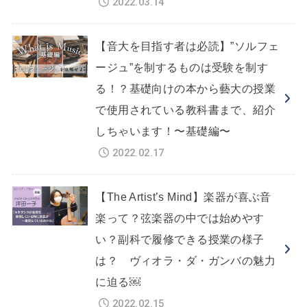
2022.03.14
【音大を目指す者は必読】”ソルフェ
ージュ”を制するものは受験を制す
る！？基礎向けの本から藝大の授業
で使用されている教科書まで、紹介
しちゃいます！〜基礎編〜
2022.02.17
【The Artist’s Mind】楽器が喜ぶ音
楽って？弦楽器の中では始めやす
い？副科で履修できる授業の様子
は？ ヴィオラ・ダ・ガンバの魅力
に迫る￼
2022.02.15