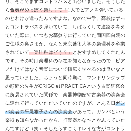
り、そこでまずコントラバスと出会いました。そうした
ら
合奏がめっぽう楽しくて！
1人でピアノを弾いている
のとわけが違ったんですよね。なので中学、高校はずっ
とコントラバスを弾いていて。しばらくして進路を考え
ていた際に、いつもお墓参りに行っていた両国回向院の
ご住職の奥さまが、なんと東京藝術大学の楽理科を卒業
されていて
「楽理科はどう？」
とおすすめしてくれたん
です。その時は楽理科の存在を知らなかったので、ピア
ノだけではなく音楽について幅広く学べるのは良いなと
思っていました。ちょうど同時期に、マンドリンクラブ
の顧問の先生がORIGO et PRACTICAという古楽研究会
に所属されていた関係で、楽器博物館や古楽器の演奏会
に連れて行っていただいていたのですが、とある日
ガン
バ奏者の平尾雅子さんの演奏会
があって。ガンバという
楽器も知らなかったから、打楽器かな〜とか思っていた
んですけど（笑）そしたらすごくキレイな方がコントラ