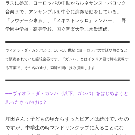
ラスに参加。ヨーロッパの中世からルネサンス・バロック
音楽まで、アンサンブルを中心に演奏活動をしている。
「ラウデージ東京」、「メネストレッロ」メンバー。上野
学園中学校・高等学校、国立音楽大学非常勤講師。
ヴィオラ・ダ・ガンバとは、16〜18 世紀にヨーロッパの宮廷や教会など
で演奏されていた擦弦楽器です。「ガンバ」とはイタリア語で脚を意味す
る言葉で、その名の通り、両脚の間に挟み演奏します。
──ヴィオラ・ダ・ガンバ（以下、ガンバ）をはじめようと
思ったきっかけは？
坪田さん：子どもの頃からずっとピアノは続けていたの
ですが、中学生の時マンドリンクラブに入ることにな