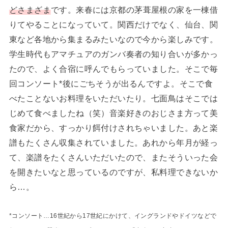
どさまざま
です。来春には京都の茅葺屋根の家を一棟借
りてやることになっていて。関西だけでなく、仙台、関
東など各地から集まるみたいなので今から楽しみです。
学生時代もアマチュアのガンバ奏者の知り合いが多かっ
たので、よく合宿に呼んでもらっていました。そこで毎
回コンソート*後にごちそうが出るんですよ。そこで食
べたことないお料理をいただいたり。七面鳥はそこでは
じめて食べましたね（笑）音楽好きのおじさま方って美
食家だから、すっかり餌付けされちゃいました。あと楽
譜もたくさん収集されていました。あれから年月が経っ
て、楽譜をたくさんいただいたので、またそういった会
を開きたいなと思っているのですが、私料理できないか
ら…。
*コンソート…16世紀から17世紀にかけて、イングランドやドイツなどで