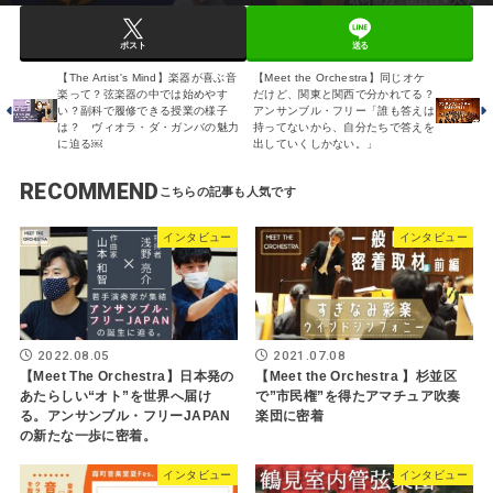
ポスト
送る
【The Artist's Mind】楽器が喜ぶ音
【Meet the Orchestra】同じオケ
楽って？弦楽器の中では始めやす
だけど、関東と関西で分かれてる？
い？副科で履修できる授業の様子
アンサンブル・フリー「誰も答えは
は？ ヴィオラ・ダ・ガンバの魅力
持ってないから、自分たちで答えを
に迫る￼
出していくしかない。」
RECOMMEND
インタビュー
インタビュー
2022.08.05
2021.07.08
【Meet The Orchestra】日本発の
【Meet the Orchestra 】杉並区
あたらしい“オト”を世界へ届け
で”市民権”を得たアマチュア吹奏
る。アンサンブル・フリーJAPAN
楽団に密着
の新たな一歩に密着。
インタビュー
インタビュー