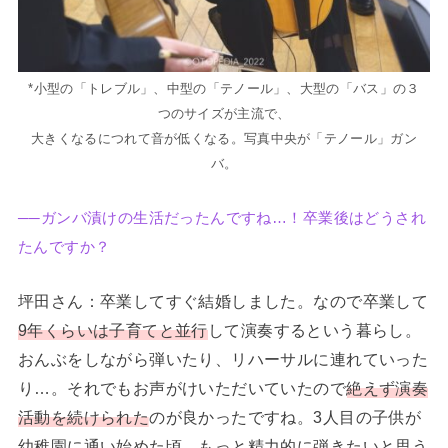
*小型の「トレブル」、中型の「テノール」、大型の「バス」の３
つのサイズが主流で、
大きくなるにつれて音が低くなる。写真中央が「テノール」ガン
バ。
──ガンバ漬けの生活だったんですね…！卒業後はどうされ
たんですか？
坪田さん：卒業してすぐ結婚しました。なので卒業して
9年くらいは子育てと並行
して演奏するという暮らし。
おんぶをしながら弾いたり、リハーサルに連れていった
り…。それでもお声がけいただいていたので
絶えず演奏
活動を続けられた
のが良かったですね。3人目の子供が
幼稚園に通い始めた頃、もっと精力的に弾きたいと思う