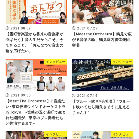
2021.08.09
2021.07.27
【霞町音楽堂から将来の音楽家が
【Meet the Orchestra】鶴見で広
羽ばたく】音大生だからこそ、今
がる音楽の輪、鶴見室内管弦楽団
できること。「おんなつで音楽の
密着
輪を広げたい」
インタビュー
インタビュー
2021.09.30
2021.07.14
【Meet The Orchestra】G音楽た
【フルート吹き×会社員】”フルー
い×東京佼成ウインドオーケストラ
ト吹いてたら頭良さそうに見える
in Tokyo ~宮崎の五ヶ瀬町で生ま
じゃん？”
れた楽団が、東京のプロ奏者たち
と共演するまで~
インタビュー
インタビュー