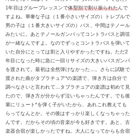
1年目はグループレッスンで
体型別で割り振られた
んで
すよね。華奢な子は（１番小さいサイズの）トレブルで
男の子は（１番大きいサイズの）バス、中間はテノール
みたいに。あとテノールガンバってコントラバスと調弦
が一緒なんですよ。なのでずっとコントラバスを弾いて
いた自分にとっては割と入りやすかったですね。ただ2
年目になった時に急に一回りサイズの大きいバスガンバ
を渡されて。最初は全然弾けなかった…。さらに試験で
渡された曲がタブラチュア*の楽譜で、弾き方は自分で
調べなさいと言われて…タブラチュアの楽譜は初めて見
たので、弾き方が分からず泣いちゃったんです。でも後
輩にリュート*を弾く子がいたから、あれこれ教えても
らってなんとか。その後はすっかり楽しくなっちゃった
んです。だからその頃の音楽が今も好きです。あと、古
楽器合宿が楽しかったですね。大人になってからも合宿