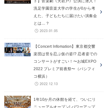
ト】音楽劇《天岩戸》公演に潜入！
洗足学園音楽大学の学生が0から考
えた、子どもたちに届けたい演奏会
とは…？
2023.01.05
【Concert Infomation】東京都交響
楽団は世を忍ぶ仮の姿!? 忍者姿での
コンサートがすごい！〜お城EXPO
2022 プレミア前夜祭〜（パシフィ
コ横浜）
2022.12.13
1年10か月の休館を経て、ついにリ
ニューアルオープン! パワーアップ