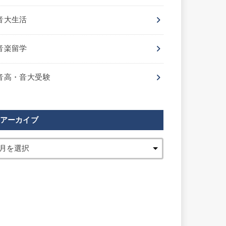
音大生活
音楽留学
音高・音大受験
アーカイブ