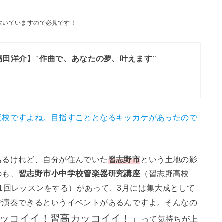
吹いていますので必見です！
福田洋介】”作曲で、あなたの夢、叶えます”
豪校ですよね。目指すこととなるキッカケがあったので
あるけれど、自分が住んでいた
習志野市
という土地の影
のも、
習志野市小中学校管楽器研究講座
（習志野高校
1回レッスンをする）があって、3月には集大成として
で演奏できるというイベントがあるんですよ。そんなの
ッコイイ！習高カッコイイ！」
って気持ちが上