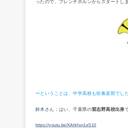
ったので、フレンチホルンからスタートし
ーということは、中学高校も吹奏楽部でし
鈴木さん
：はい、千葉県の
習志野高校出身
h
ttps://youtu.be/XAhHxn1eS10