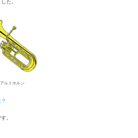
ました。
アルトホルン
た？
です。