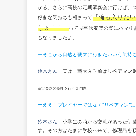
がる。さらに高校の定期演奏会に行けば、
「俺も入りたい
好きな気持ちも相まって
しょ！！」
って見事吹奏楽の罠にハマり
もなりましたよ。
ーそこから自然と藝大に行きたいいう気持
鈴木さん
：実は、藝大入学前は
リペアマン
※管楽器の修理を行う専門家
ーええ！プレイヤーではなく”リペアマン”
鈴木さん
：小学生の時から交流があった伊
す。その方はたまに学校へ来て、修理品を