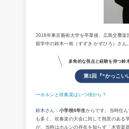
2018年東京藝術大学を卒業後、広島交響
留学中の鈴木一裕（すずき かずひろ）さん
多角的な視点と経験を持つ鈴
第1回『”かっこい
ーホルンと吹奏楽はいつ頃から？
鈴木さん
：
小学校4年生
からです。当時住ん
も多く、吹奏楽の大会に対して熱意のある
が、当時はホルンの存在を知らず「木管楽