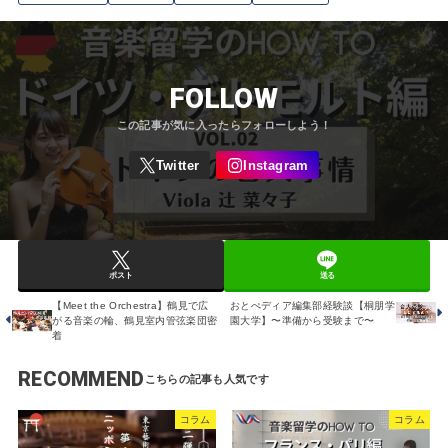
FOLLOW
ポスト
送る
【Meet the Orchestra】鶴見で広
おとぺディア編集部経験談【桐朋学
がる音楽の輪、鶴見室内管弦楽団密
園大学】〜準備から受験まで〜
着
RECOMMEND
コラム
コラム