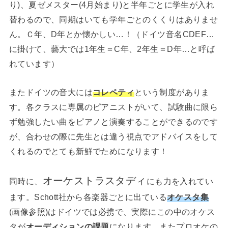
り)、夏ゼメスター(4月始まり)と半年ごとに学生が入れ
替わるので、同期はいても学年ごとのくくりはありませ
ん。Ｃ年、D年とか懐かしい…！（ドイツ音名CDEF…
に掛けて、藝大では1年生＝C年、2年生＝D年…と呼ば
れています）
またドイツの音大には
コレペティ
という制度がありま
す。各クラスに専属のピアニストがいて、試験曲に限ら
ず勉強したい曲をピアノと演奏することができるのです
が、合わせの際に先生とは違う視点でアドバイスをして
くれるのでとても新鮮でためになります！
オーケストラスタディ
同時に、
にも力を入れてい
ます。Schott社から各楽器ごとに出ている
オケスタ集
(画像参照)はドイツでは必携で、実際にこの中のオケス
タが
オーディションの課題
になります。またプロオケの