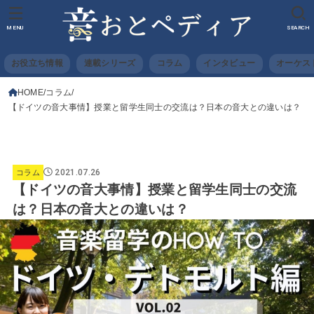
MENU
SEARCH
お役立ち情報
連載シリーズ
コラム
インタビュー
オーケス
HOME
コラム
【ドイツの音大事情】授業と留学生同士の交流は？日本の音大との違いは？
2021.07.26
コラム
【ドイツの音大事情】授業と留学生同士の交流
は？日本の音大との違いは？