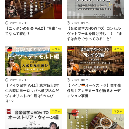
2021.07.19
2021.09.26
【ニッポンの音楽 Vol.2】”箏曲”っ
【音楽留学のHOW TO】コンセル
てなんて読む？
ヴァトワールを掛け持ち！？ ‟ま
ずは自分でやってみること”
コラム
コラム
2021.08.25
2021.07.16
【ドイツ
オーケストラ】留学生
【ドイツ留学 Vol.1】東京藝大3年
必見！アカデミー生が語るオーデ
生の時にヨーロッパへ飛び込んだ
ィション事情
ヴィオリストの生活は”のんび
り”？
コラム
コラム