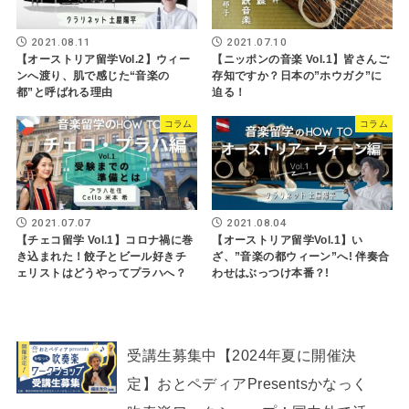
2021.08.11
2021.07.10
【オーストリア留学Vol.2】ウィー
【ニッポンの音楽 Vol.1】皆さんご
ンへ渡り、肌で感じた“音楽の
存知ですか？日本の”ホウガク”に
都”と呼ばれる理由
迫る！
コラム
コラム
2021.07.07
2021.08.04
【チェコ留学 Vol.1】コロナ禍に巻
【オーストリア留学Vol.1】い
き込まれた！餃子とビール好きチ
ざ、”音楽の都ウィーン”へ! 伴奏合
ェリストはどうやってプラハへ？
わせはぶっつけ本番？!
受講生募集中【2024年夏に開催決
定】おとペディアPresentsかなっく