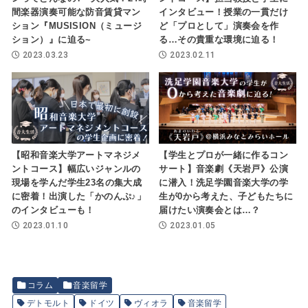
間楽器演奏可能な防音賃貸マン
インタビュー！授業の一貫だけ
ション『MUSISION（ミュージ
ど「プロとして」演奏会を作
ション）』に迫る~
る…その貴重な環境に迫る！
2023.03.23
2023.02.11
【昭和音楽大学アートマネジメ
【学生とプロが一緒に作るコン
ントコース】幅広いジャンルの
サート】音楽劇《天岩戸》公演
現場を学んだ学生23名の集大成
に潜入！洗足学園音楽大学の学
に密着！出演した「かのんぷ♪」
生が0から考えた、子どもたちに
のインタビューも！
届けたい演奏会とは…？
2023.01.10
2023.01.05
コラム
音楽留学
デトモルト
ドイツ
ヴィオラ
音楽留学