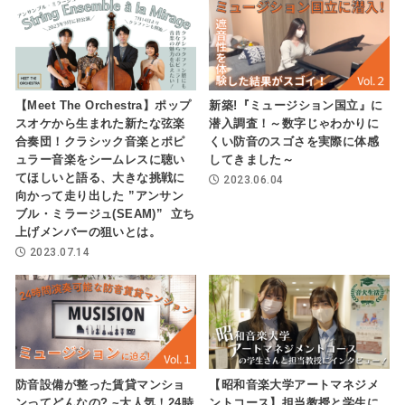
【Meet The Orchestra】ポップ
新築!『ミュージション国立』に
スオケから生まれた新たな弦楽
潜入調査！～数字じゃわかりに
合奏団！クラシック音楽とポピ
くい防音のスゴさを実際に体感
ュラー音楽をシームレスに聴い
してきました～
てほしいと語る、大きな挑戦に
2023.06.04
向かって走り出した ”アンサン
ブル・ミラージュ(SEAM)” 立ち
上げメンバーの狙いとは。
2023.07.14
防音設備が整った賃貸マンショ
【昭和音楽大学アートマネジメ
ンってどんなの? ~大人気！24時
ントコース】担当教授と学生に