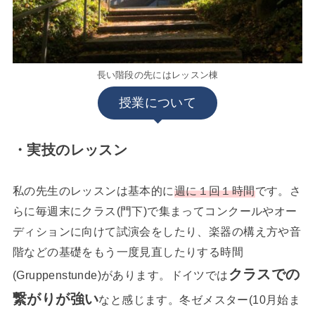
長い階段の先にはレッスン棟
授業について
・実技のレッスン
私の先生のレッスンは基本的に
週に１回１時間
です。さ
らに毎週末にクラス(門下)で集まってコンクールやオー
ディションに向けて試演会をしたり、楽器の構え方や音
階などの基礎をもう一度見直したりする時間
クラスでの
(Gruppenstunde)があります。ドイツでは
繋がりが強い
なと感じます。冬ゼメスター(10月始ま