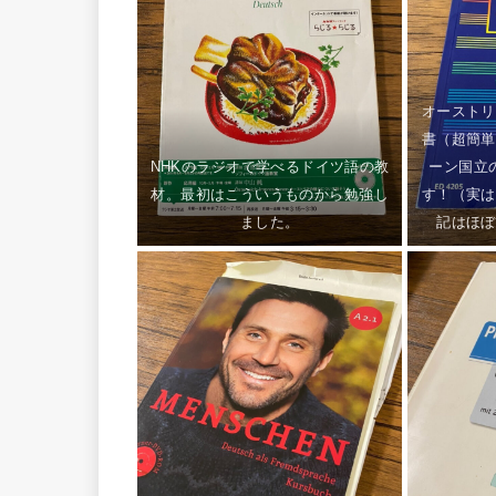
オーストリ
書（超簡単
NHKのラジオで学べるドイツ語の教
ーン国立
材。最初はこういうものから勉強し
す！（実は
ました。
記はほぼ