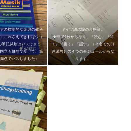
アの標準的な楽典の教科
ドイツ語試験の合格証。
）これさえできればウィ
全部で4枚からなり、『読む』『聞
の筆記試験はパスできま
く』『書く』『話す』（２名での口
国立も併願で受けて、筆
述試験）の４つのモジュールからな
満点でパスしました）
ります。