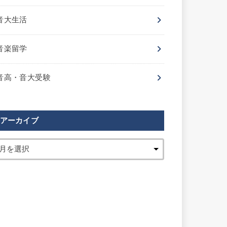
音大生活
音楽留学
音高・音大受験
アーカイブ