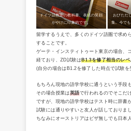
ドイツ語教室の教科書。表紙の笑顔
おびただ
がやけに印象的です。
集。今でも
留学するうえで、多くのドイツ語圏で求め
することです。
ゲーテ・インスティトゥート東京の場合、コースがA1.1
経ており、ZD試験は
B1.3を修了相当のレベ
(自分の場合はB1.2を修了した時点で試験
もちろん現地の語学学校に通うという手段
その場合授業は
英語
で行われるのでそこだ
ですが、現地の語学学校はテスト時に辞書が
試験には通りやすいと友人が話しておりま
ちなみにオーストリアはビザ無しでも日本