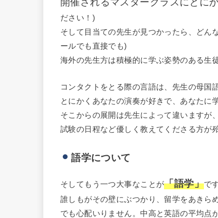
開催されるマスタークラスにとに
ださい！)
そして目当ての先生が見つかったら、どん
ールでも直接でも)
海外の先生方は積極的に学ぶ姿勢のある生
コンタクトをとる際の言語は、先生の母国
とにかくあなたの演奏が好きで、あなたに
そこからの展開は先生によって違いますが
試験の日程など優しく教えてくださる方が
語学について
「語学」
そしてもう一つ大事なことが
で
誰しもがその壁にぶつかり、留学をあきら
でも心配いりません。中高と英語の平均点が