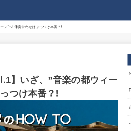
ーン"へ! 伴奏合わせはぶっつけ本番？!
l.1】いざ、”音楽の都ウィー
ぶっつけ本番？!