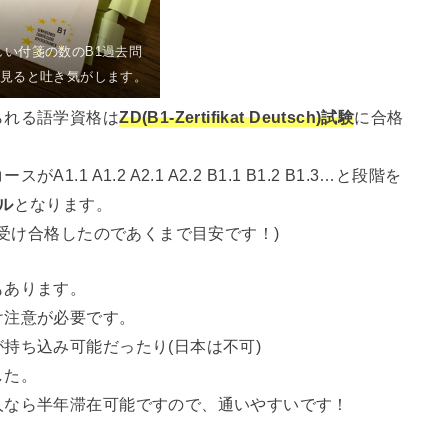
しい付箋の数のB1過去問
見ると吐き気がします。
られる語学資格は
ZD(B1-Zertifikat Deutsch)試験
に合格
 A1.2 A2.1 A2.2 B1.1 B1.2 B1.3…と段階を
ル
となります。
を受け合格したのであくまで目安です！)
もあります。
け注意が必要です。
持ち込み可能だったり(日本は不可)
した。
人なら半年滞在可能ですので、通いやすいです！