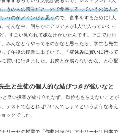
で食事するっていう文化があるので、レストランに1人
向こうの人の感覚だと、外で食事するっていうのは人と
ていうのがメインだと思う
ので、食事をするために1人
ね。そんな中、明らかにアジア人が1人で入っていくっ
けど、すごい見られて嫌な汗かいたんです。そこでおお
て、みんなどうやってるのかなと思ったら、学生も先生
持って午後の授業に出ていて、
「昼休みに買いに行って
みに買いに行きました。お肉とか腐らないかな、と心配
先生と生徒の個人的な結びつきが強いなと
いと良い授業が成り立たなず、単位ももらえないことが
ら、テストで点とればいいんでしょ？というような考え
ショックでした。
ナリーゼの授業で「作曲出身だしアナリーゼは日本で