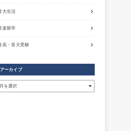
音大生活
音楽留学
音高・音大受験
アーカイブ