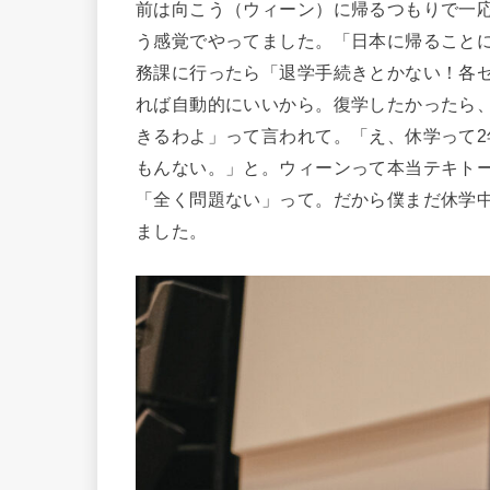
前は向こう（ウィーン）に帰るつもりで一
う感覚でやってました。「日本に帰ること
務課に行ったら「退学手続きとかない！各
れば自動的にいいから。復学したかったら
きるわよ」って言われて。「え、休学って
もんない。」と。ウィーンって本当テキトー
「全く問題ない」って。だから僕まだ休学
ました。