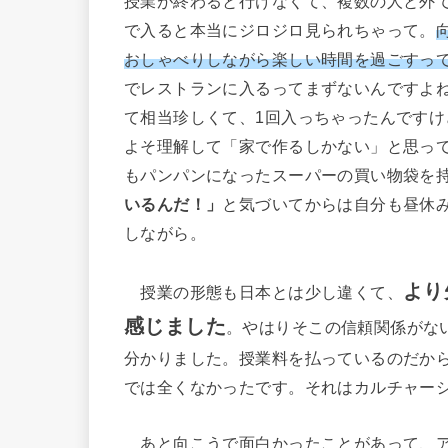
授業が終わると行けなくて、複数の人と外
で入ると本当にジロジロ見られちゃって。
おしゃべりしながら楽しい時間を過ごすっ
でレストランに入るってまずないんですよ
て相当珍しくて、1回入っちゃったんです
よそ理解して「家で作るしかない」と思っ
もパンパンになったスーパーの買い物袋を
いるんだ！」
と気づいてからは自分も昼休
しながら。
より
授業の形態も日本とは少し違くて、
感じました
。やはりそこの信頼関係がな
分かりました。授業料を払っているのだか
では全くなかったです。それはカルチャー
あと向こうで面白かったことがあって、ア