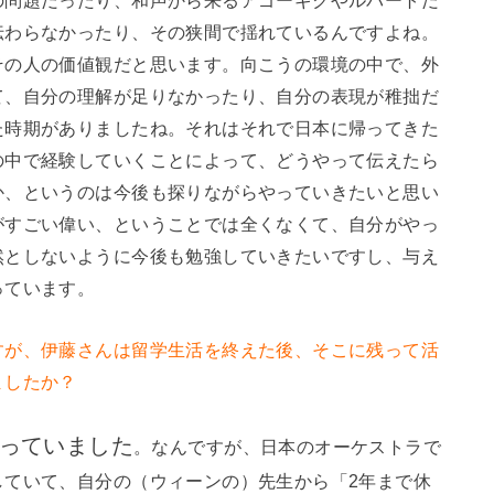
の問題だったり、和声から来るアゴーギクやルバートだ
伝わらなかったり、その狭間で揺れているんですよね。
その人の価値観だと思います。向こうの環境の中で、外
て、自分の理解が足りなかったり、自分の表現が稚拙だ
た時期がありましたね。それはそれで日本に帰ってきた
の中で経験していくことによって、どうやって伝えたら
か、というのは今後も探りながらやっていきたいと思い
がすごい偉い、ということでは全くなくて、自分がやっ
然としないように今後も勉強していきたいですし、与え
っています。
すが、伊藤さんは留学生活を終えた後、そこに残って活
ましたか？
っていました
。なんですが、日本のオーケストラで
していて、自分の（ウィーンの）先生から「2年まで休