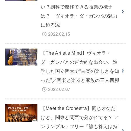
い？副科で履修できる授業の様子
は？ ヴィオラ・ダ・ガンバの魅力
に迫る￼
2022.02.15
【The Artist’s Mind】ヴィオラ・
ダ・ガンバとの運命的な出会い。進
学した国立音大で“古楽の楽しさを知
った”／音楽と楽器と家族の三人四脚
2022.02.07
【Meet the Orchestra】同じオケだ
けど、関東と関西で分かれてる？ ア
ンサンブル・フリー「誰も答えは持