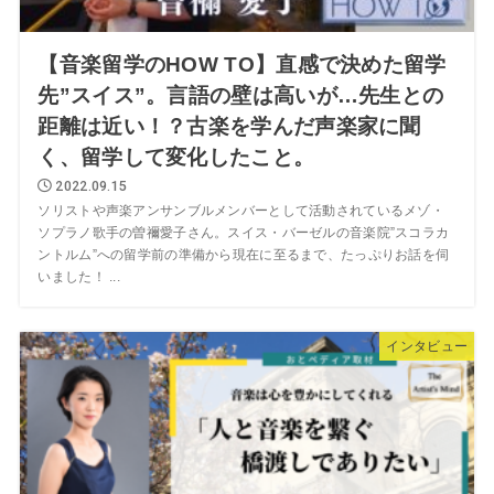
【音楽留学のHOW TO】直感で決めた留学
先”スイス”。言語の壁は高いが…先生との
距離は近い！？古楽を学んだ声楽家に聞
く、留学して変化したこと。
2022.09.15
ソリストや声楽アンサンブルメンバーとして活動されているメゾ・
ソプラノ歌手の曽禰愛子さん。スイス・バーゼルの音楽院”スコラカ
ントルム”への留学前の準備から現在に至るまで、たっぷりお話を伺
いました！ ...
インタビュー