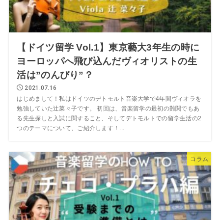
【ドイツ留学 Vol.1】東京藝大3年生の時に
ヨーロッパへ飛び込んだヴィオリストの生
活は”のんびり”？
2021.07.16
はじめまして！私はドイツのデトモルト音楽大学で4年間ヴィオラを
勉強していた辻菜々子です。 初回は、音楽留学の最初の難関でもあ
る先生探しと入試に関すること、そしてデトモルトでの留学生活の2
つのテーマについて、ご紹介します！...
コラム