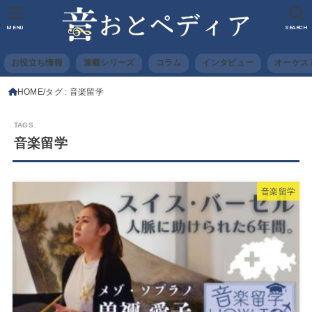
MENU
SEARCH
お役立ち情報
連載シリーズ
コラム
インタビュー
オーケス
HOME
タグ : 音楽留学
音楽留学
音楽留学