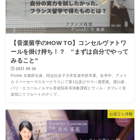
【音楽留学のHOW TO】コンセルヴァトワ
ールを掛け持ち！？ ‟まずは自分でやって
みること”
2021.09.26
Profile 京都府出身。同志社女子大学音楽学部卒業。在学中、アメリ
カ J.ベーカーマスタークラスにて第1位及びヤマハ賞受賞。渡仏後、
パリ・エコールノルマル音楽院高等演奏課程とヴィル・ダブレイ音
楽院にてフルートのディプ...
お役立ち情報