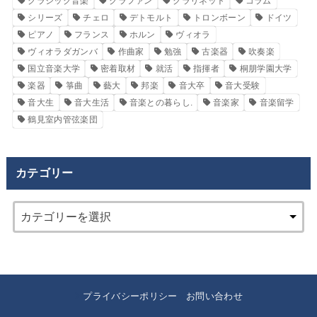
クラシック音楽
クラファン
クラリネット
コラム
シリーズ
チェロ
デトモルト
トロンボーン
ドイツ
ピアノ
フランス
ホルン
ヴィオラ
ヴィオラダガンバ
作曲家
勉強
古楽器
吹奏楽
国立音楽大学
密着取材
就活
指揮者
桐朋学園大学
楽器
箏曲
藝大
邦楽
音大卒
音大受験
音大生
音大生活
音楽との暮らし.
音楽家
音楽留学
鶴見室内管弦楽団
カテゴリー
プライバシーポリシー
お問い合わせ