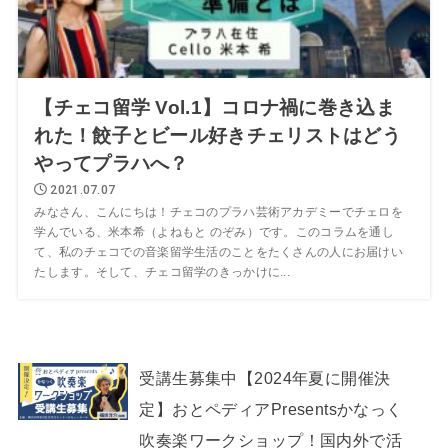
【チェコ留学 Vol.1】コロナ禍に巻き込ま
れた！餃子とビール好きチェリストはどう
やってプラハへ？
2021.07.07
みなさん、こんにちは！チェコのプラハ芸術アカデミーでチェロを
学んでいる、米本希（よねもと のぞみ）です。このコラムを通し
て、私のチェコでの音楽留学生活のことをたくさんの人にお届けい
たします。そして、チェコ留学のきっかけに...
受講生募集中【2024年夏に開催決
定】おとペディアPresentsかなっく
吹奏楽ワークショップ！国内外で活